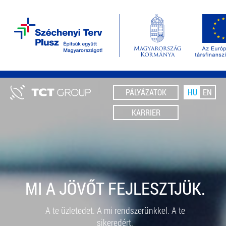
PÁLYÁZATOK
HU
EN
KARRIER
MI A JÖVŐT FEJLESZTJÜK.
A te üzletedet. A mi rendszerünkkel. A te
sikeredért.