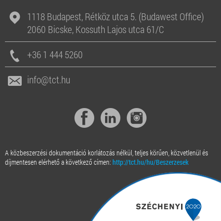
1118 Budapest, Rétköz utca 5. (Budawest Office)
2060 Bicske, Kossuth Lajos utca 61/C
+36 1 444 5260
info@tct.hu
A közbeszerzési dokumentáció korlátozás nélkül, teljes körűen, közvetlenül és
díjmentesen elérhető a következő címen:
http://tct.hu/hu/Beszerzesek