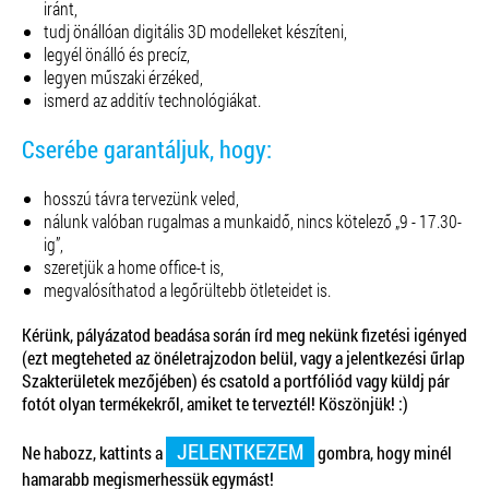
iránt,
tudj önállóan digitális 3D modelleket készíteni,
legyél önálló és precíz,
legyen műszaki érzéked,
ismerd az additív technológiákat.
Cserébe garantáljuk, hogy:
hosszú távra tervezünk veled,
nálunk valóban rugalmas a munkaidő, nincs kötelező „9 - 17.30-
ig”,
szeretjük a home office-t is,
megvalósíthatod a legőrültebb ötleteidet is.
Kérünk, pályázatod beadása során írd meg nekünk fizetési igényed
(ezt megteheted az önéletrajzodon belül, vagy a jelentkezési űrlap
Szakterületek mezőjében) és csatold a portfóliód vagy küldj pár
fotót olyan termékekről, amiket te terveztél! Köszönjük! :)
JELENTKEZEM
Ne habozz, kattints a
gombra, hogy minél
hamarabb megismerhessük egymást!