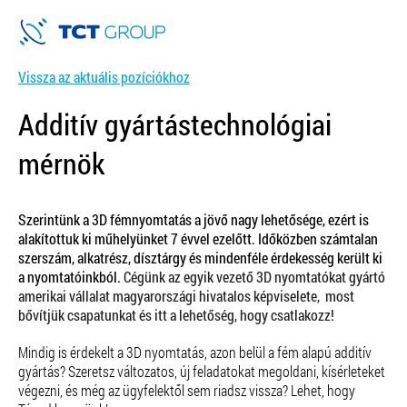
Vissza az aktuális pozíciókhoz
Additív gyártástechnológiai
mérnök
Szerintünk a 3D fémnyomtatás a jövő nagy lehetősége, ezért is
alakítottuk ki műhelyünket 7 évvel ezelőtt. Időközben számtalan
szerszám, alkatrész, dísztárgy és mindenféle érdekesség került ki
a nyomtatóinkból.
Cégünk az egyik vezető 3D nyomtatókat gyártó
amerikai vállalat magyarországi hivatalos képviselete, most
bővítjük csapatunkat és itt a lehetőség, hogy csatlakozz!
Mindig is érdekelt a 3D nyomtatás, azon belül a fém alapú additív
gyártás? Szeretsz változatos, új feladatokat megoldani, kísérleteket
végezni, és még az ügyfelektől sem riadsz vissza? Lehet, hogy