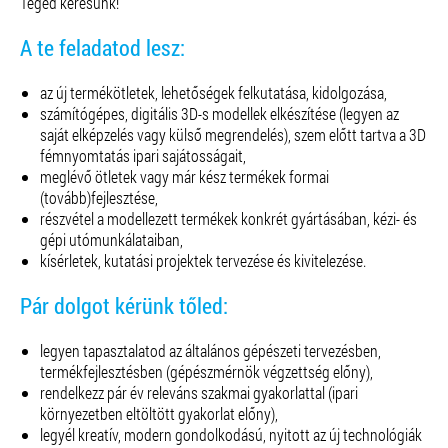
Téged keresünk!
A te feladatod lesz:
az új termékötletek, lehetőségek felkutatása, kidolgozása,
számítógépes, digitális 3D-s modellek elkészítése (legyen az
saját elképzelés vagy külső megrendelés), szem előtt tartva a 3D
fémnyomtatás ipari sajátosságait,
meglévő ötletek vagy már kész termékek formai
(tovább)fejlesztése,
részvétel a modellezett termékek konkrét gyártásában, kézi- és
gépi utómunkálataiban,
kísérletek, kutatási projektek tervezése és kivitelezése.
Pár dolgot kérünk tőled:
legyen
tapasztalatod az általános gépészeti tervezésben,
termékfejlesztésben (gépészmérnök végzettség előny),
rendelkezz pár év releváns szakmai gyakorlattal (ipari
környezetben eltöltött gyakorlat előny),
legyél kreatív, modern gondolkodású, nyitott az új technológiák