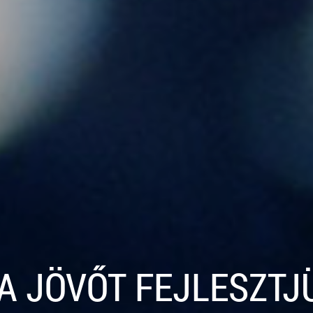
|
MI A JÖ