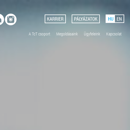
KARRIER
PÁLYÁZATOK
HU
EN
A TcT csoport
Megoldásaink
Ügyfeleink
Kapcsolat