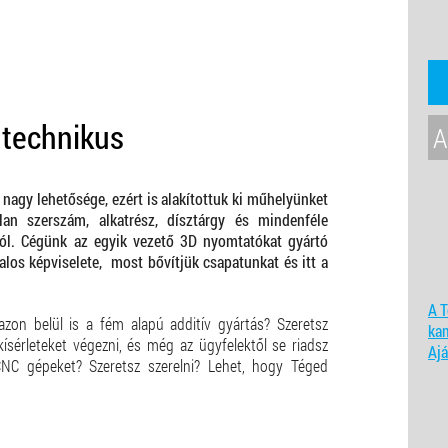
technikus
A
nagy lehetősége, ezért is alakítottuk ki műhelyünket
lan szerszám, alkatrész, dísztárgy és mindenféle
ból. Cégünk az egyik vezető 3D nyomtatókat gyártó
alos képviselete, most bővítjük csapatunkat és itt a
A T
azon belül is a fém alapú additív gyártás? Szeretsz
ka
kísérleteket végezni, és még az ügyfelektől se riadsz
Ajá
CNC gépeket? Szeretsz szerelni? Lehet, hogy Téged