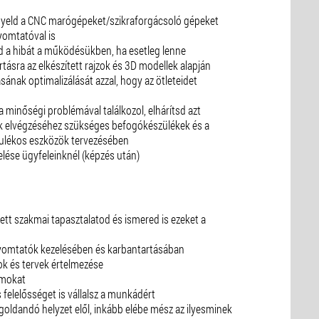
ügyeld a CNC marógépeket/szikraforgácsoló gépeket
omtatóval is
d a hibát a működésükben, ha esetleg lenne
ásra az elkészített rajzok és 3D modellek alapján
sának optimalizálását azzal, hogy az ötleteidet
ha minőségi problémával találkozol, elhárítsd azt
tok elvégzéséhez szükséges befogókészülékek és a
rulékos eszközök tervezésében
lése ügyfeleinknél (képzés után)
ett szakmai tapasztalatod és ismered is ezeket a
yomtatók kezelésében és karbantartásában
k és tervek értelmezése
amokat
 felelősséget is vállalsz a munkádért
oldandó helyzet elől, inkább elébe mész az ilyesminek