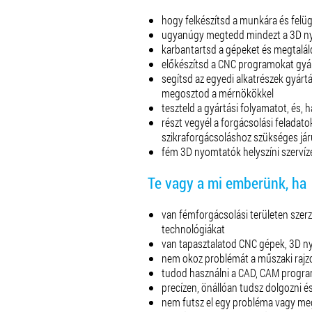
hogy felkészítsd a munkára és fel
ugyanúgy megtedd mindezt a 3D ny
karbantartsd a gépeket és megtalál
előkészítsd a CNC programokat gyárt
segítsd az egyedi alkatrészek gyártá
megosztod a mérnökökkel
teszteld a gyártási folyamatot, és, 
részt vegyél a forgácsolási felada
szikraforgácsoláshoz szükséges já
fém 3D nyomtatók helyszíni szervíze
Te vagy a mi emberünk, ha
van fémforgácsolási területen szerz
technológiákat
van tapasztalatod CNC gépek, 3D n
nem okoz problémát a műszaki rajzo
tudod használni a CAD, CAM progr
precízen, önállóan tudsz dolgozni és
nem futsz el egy probléma vagy meg