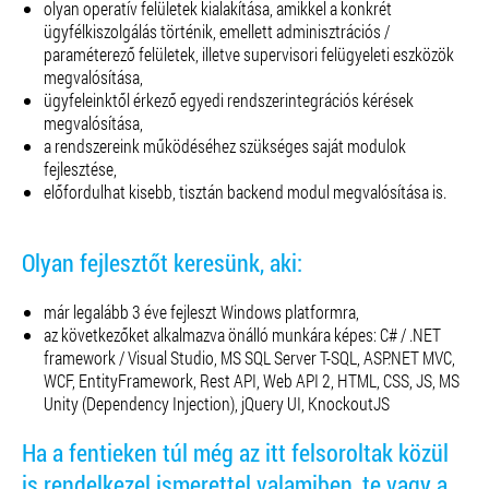
olyan operatív felületek kialakítása, amikkel a konkrét
ügyfélkiszolgálás történik, emellett adminisztrációs /
paraméterező felületek, illetve supervisori felügyeleti eszközök
megvalósítása,
ügyfeleinktől érkező egyedi rendszerintegrációs kérések
megvalósítása,
a rendszereink működéséhez szükséges saját modulok
fejlesztése,
előfordulhat kisebb, tisztán backend modul megvalósítása is.
Olyan fejlesztőt keresünk, aki:
már legalább 3 éve fejleszt Windows platformra,
az következőket alkalmazva önálló munkára képes:
C# / .NET
framework / Visual Studio,
MS SQL Server T-SQL, ASP.NET MVC,
WCF, EntityFramework, Rest API, Web API 2, HTML, CSS, JS, MS
Unity (Dependency Injection), jQuery UI, KnockoutJS
Ha a fentieken túl még az itt felsoroltak közül
is rendelkezel ismerettel valamiben, te vagy a