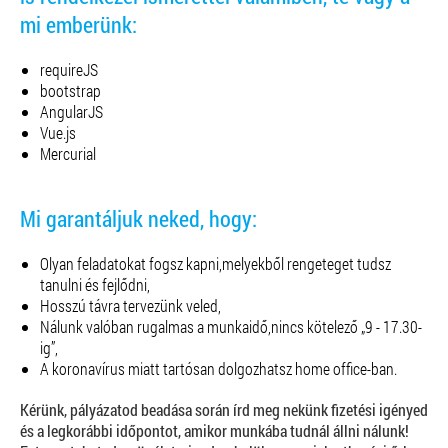
mi emberünk:
requireJS
bootstrap
AngularJS
Vue.js
Mercurial
Mi garantáljuk neked, hogy:
Olyan feladatokat fogsz kapni,melyekből rengeteget tudsz
tanulni és fejlődni,
Hosszú távra tervezünk veled,
Nálunk valóban rugalmas a munkaidő,nincs kötelező „9 - 17.30-
ig”,
A koronavírus miatt tartósan dolgozhatsz home office-ban.
Kérünk, pályázatod beadása során írd meg nekünk fizetési igényed
és a legkorábbi időpontot, amikor munkába tudnál állni nálunk!