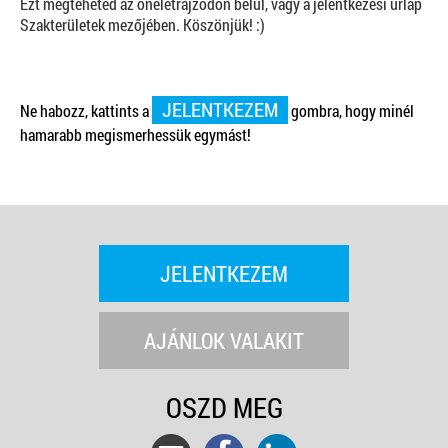
Ezt megteheted az önéletrajzodon belül, vagy a jelentkezési űrlap
Szakterületek mezőjében. Köszönjük! :)
JELENTKEZEM
Ne habozz, kattints a
gombra, hogy minél
hamarabb megismerhessük egymást!
JELENTKEZEM
AJÁNLOK VALAKIT
OSZD MEG