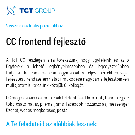
Vissza az aktuális pozíciókhoz
CC frontend fejlesztő
A TcT CC részlegén arra törekszünk, hogy ügyfeleink és az ő
ügyfeleik a lehető legkényelmesebben és legegyszerűbben
tudjanak kapcsolatba lépni egymással. A teljes mértékben saját
fejlesztésű rendszereink stabil működése nagyban a fejlesztőinken
múlik, ezért is keresünk közéjük új kollégát.
CC megoldásainkkal nem csak telefonhívást kezelünk, hanem egyre
több csatornát is, pl email, sms, facebook hozzászólás, messenger
üzenet, webes megkeresés, posta.
A Te feladataid az alábbiak lesznek: