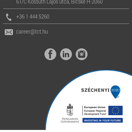
61/C Kossuth Lajos utca, Bicske H-2060
+36 1 444 5260
career@tct.hu