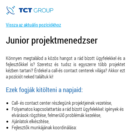
Vissza az aktuális pozíciókhoz
Junior projektmenedzser
Könnyen megtalálod a közös hangot a rád bízott ügyfelekkel és a
fejlesztőkkel is? Szeretsz és tudsz is egyszerre több projektet
kézben tartani? Érdekel a call-és contact centerek világa? Akkor ezt
a pozíciót neked találtuk ki!
Ezek fogják kitölteni a napjaid:
Call- és contact center részlegünk projektjeinek vezetése,
Folyamatos kapcsolattartás a rád bízott ügyfelekkel: igények és
elvárások rögzítése, felmerülő problémák kezelése,
Ajánlatok elkészítése,
Fejlesztők munkájának koordinálása: