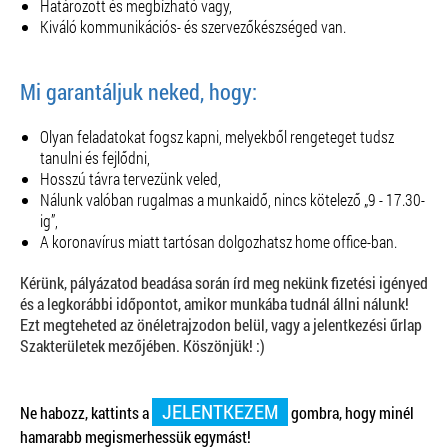
Határozott és megbízható vagy,
Kiváló kommunikációs- és szervezőkészséged van.
Mi garantáljuk neked, hogy:
Olyan feladatokat fogsz kapni, melyekből rengeteget tudsz
tanulni és fejlődni,
Hosszú távra tervezünk veled,
Nálunk valóban rugalmas a munkaidő, nincs kötelező „9 - 17.30-
ig”,
A koronavírus miatt tartósan dolgozhatsz home office-ban.
Kérünk, pályázatod beadása során írd meg nekünk fizetési igényed
és a legkorábbi időpontot, amikor munkába tudnál állni nálunk!
Ezt megteheted az önéletrajzodon belül, vagy a jelentkezési űrlap
Szakterületek mezőjében. Köszönjük! :)
JELENTKEZEM
Ne habozz, kattints a
gombra, hogy minél
hamarabb megismerhessük egymást!