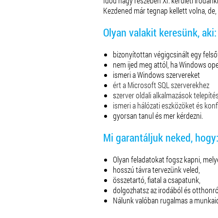
Időd nagy részében XI. kerületi irodánk
Kezdened már tegnap kellett volna, de,
Olyan valakit keresünk, aki:
bizonyítottan végigcsinált egy fel
nem ijed meg attól, ha Windows oper
ismeri a Windows szervereket
ért a Microsoft SQL szerverekhez
s
zerver oldali alkalmazások telepít
ismeri a hálózati eszközöket és kon
gyorsan tanul és mer kérdezni.
Mi garantáljuk neked, hogy
Olyan feladatokat fogsz kapni, melye
hosszú távra tervezünk veled,
összetartó, fiatal a csapatunk,
dolgozhatsz az irodából és otthonról
Nálunk valóban rugalmas a munkaidő,