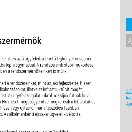
dszermérnök
A
feleink és az ő ügyfeleik a lehető legkényelmesebben
ba lépni egymással. A rendszereink stabil működése
zben a rendszermérnökeinken is múlik.
 a rendszereinket, mint az, aki fejlesztette, hiszen
alkalmazásokat, illetve az infrastruktúrát magát,
A T
tást. Az ügyfélszolgálatunkról hozzájuk futnak be a
ka
ock Holmes-t megszégyenítve megkeresik a hiba okát és
Ajá
i, hiszen egy újításról már a tesztelési fázisban
zt. Az alkalmankénti éjszakai ügyelet kiváltotta