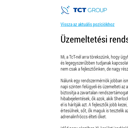
Vissza az aktuális pozíciókhoz
Üzemeltetési ren
Mi, a TcT-nél arra törekszünk, hogy ügy
és legegyszerűbben tudjanak kapcsolat
nem csak a fejlesztőinken, de nagy rés
Nálunk egy rendszermérnök jobban ismeri
napi szinten felügyeli és üzemelteti az 
biztosítja a zavartalan rendszertámoga
hibabejelentések, ők azok, akik Sherl
el is hárítják azt. A fejlesztők jobb keze
értesülnek, sőt, ők maguk is tesztelik a
adrenalinfröccs élteti őket.