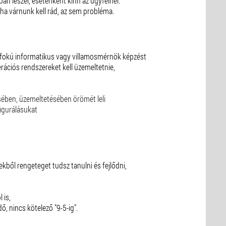
ban leszel, esetenként kinn az ügyfélnél.
 ha várnunk kell rád, az sem probléma.
sőfokú informatikus vagy villamosmérnök képzést
ációs rendszereket kell üzemeltetnie,
ésében, üzemeltetésében örömét leli
figurálásukat
:
kből rengeteget tudsz tanulni és fejlődni,
 is,
 nincs kötelező "9-5-ig".