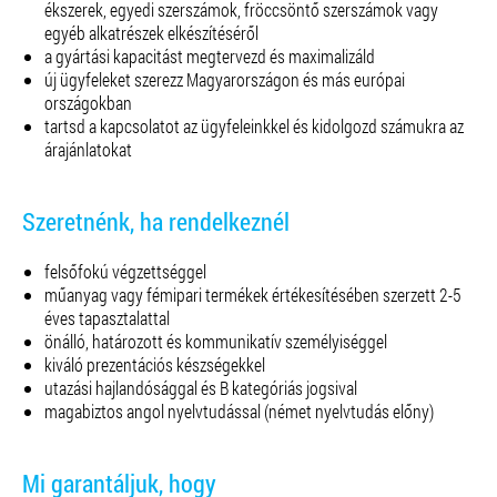
ékszerek, egyedi szerszámok, fröccsöntő szerszámok vagy
egyéb alkatrészek elkészítéséről
a gyártási kapacitást megtervezd és maximalizáld
új ügyfeleket szerezz Magyarországon és más európai
országokban
tartsd a kapcsolatot az ügyfeleinkkel és kidolgozd számukra az
árajánlatokat
Szeretnénk, ha rendelkeznél
felsőfokú végzettséggel
műanyag vagy fémipari termékek értékesítésében szerzett 2-5
éves tapasztalattal
önálló, határozott és kommunikatív személyiséggel
kiváló prezentációs készségekkel
utazási hajlandósággal és B kategóriás jogsival
magabiztos angol nyelvtudással (német nyelvtudás előny)
Mi garantáljuk, hogy