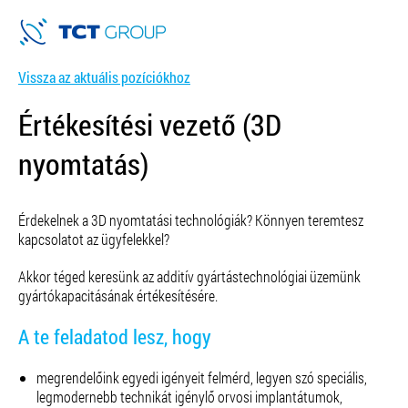
Vissza az aktuális pozíciókhoz
Értékesítési vezető (3D
nyomtatás)
Érdekelnek a 3D nyomtatási technológiák? Könnyen teremtesz
kapcsolatot az ügyfelekkel?
Akkor
téged keresünk
az additív gyártástechnológiai
üzemünk
gyártókapacitásának értékesítésére.
A te feladatod lesz, hogy
megrendelőink egyedi igényeit
felmérd, legyen szó
speciális,
legmodernebb technikát igénylő orvosi
implantátumok,