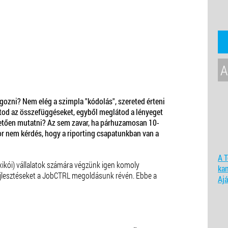
A
ozni? Nem elég a szimpla "kódolás", szereted érteni
látod az összefüggéseket, egyből meglátod a lényeget
etően mutatni? Az sem zavar, ha párhuzamosan 10-
r nem kérdés, hogy a riporting csapatunkban van a
A T
 mexikói) vállalatok számára végzünk igen komoly
ka
lesztéseket a JobCTRL megoldásunk révén. Ebbe a
Ajá