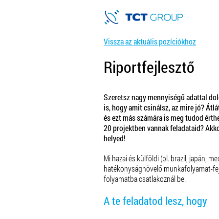
Vissza az aktuális pozíciókhoz
Riportfejlesztő
Szeretsz nagy mennyiségű adattal dolg
is, hogy amit csinálsz, az mire jó? Át
és ezt más számára is meg tudod érth
20 projektben vannak feladataid? Akko
helyed!
Mi hazai és külföldi (pl. brazil, japán,
hatékonyságnövelő munkafolyamat-fej
folyamatba csatlakoznál be.
A te feladatod lesz, hogy