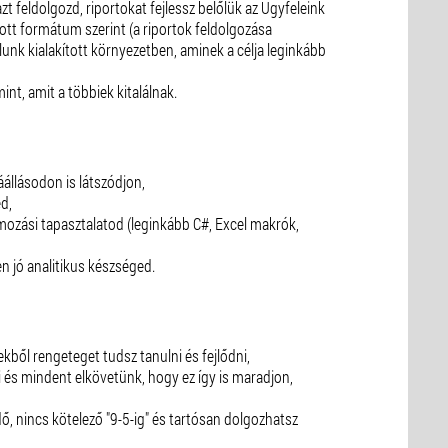
azt feldolgozd, riportokat fejlessz belőlük az Ügyfeleink
ott formátum szerint (a riportok feldolgozása
lunk kialakított környezetben, aminek a célja leginkább
mint, amit a többiek kitalálnak.
záállásodon is látszódjon,
d,
mozási tapasztalatod (leginkább C#, Excel makrók,
n jó analitikus készséged.
kből rengeteget tudsz tanulni és fejlődni,
i és mindent elkövetünk, hogy ez így is maradjon,
, nincs kötelező "9-5-ig" és tartósan dolgozhatsz